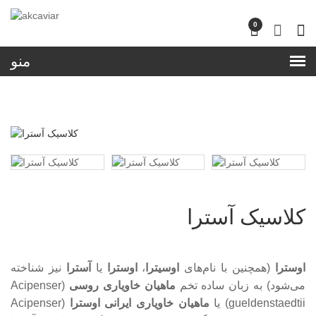
lose
0
nu
کلاسیک آسترا
اوسترا
(همچنین با نام‌های
اوسیترا
،
اوسترا
یا
آسترا
نیز شناخته
می‌شود) به زبان ساده تخم
ماهیان خاویاری روسی
(Acipenser
gueldenstaedtii) یا
ماهیان خاویاری ایرانی
اوسترا
(Acipenser